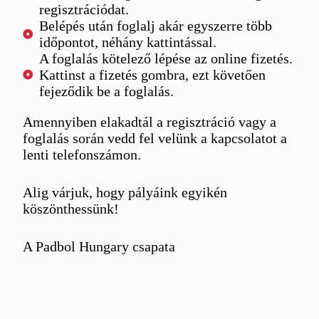
regisztrációdat.
Belépés után foglalj akár egyszerre több
időpontot, néhány kattintással.
A foglalás kötelező lépése az online fizetés.
Kattinst a fizetés gombra, ezt követően
fejeződik be a foglalás.
Amennyiben elakadtál a regisztráció vagy a
foglalás során vedd fel velünk a kapcsolatot a
lenti telefonszámon.
Alig várjuk, hogy pályáink egyikén
köszönthessünk!
A Padbol Hungary csapata