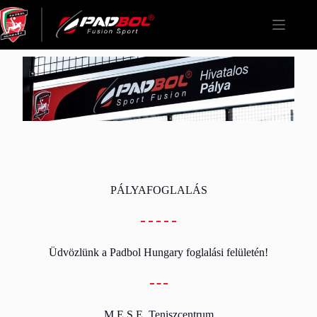
PÁLYAFOGLALÁS
Üdvözlünk a Padbol Hungary foglalási felületén!
M.E.S.E. Teniszcentrum