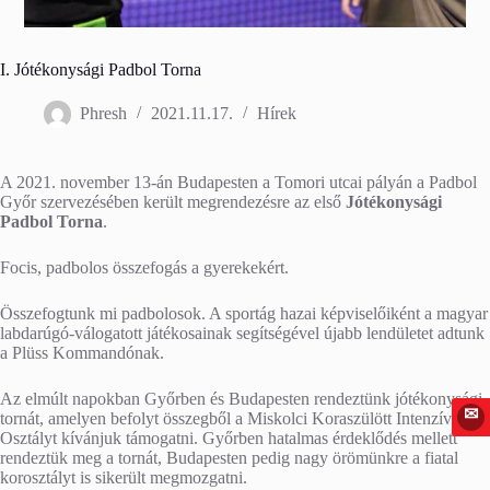
I. Jótékonysági Padbol Torna
Phresh
2021.11.17.
Hírek
A 2021. november 13-án Budapesten a Tomori utcai pályán a Padbol
Győr szervezésében került megrendezésre az első
Jótékonysági
Padbol Torna
.
Focis, padbolos összefogás a gyerekekért.
Összefogtunk mi padbolosok. A sportág hazai képviselőiként a magyar
labdarúgó-válogatott játékosainak segítségével újabb lendületet adtunk
a Plüss Kommandónak.
Az elmúlt napokban Győrben és Budapesten rendeztünk jótékonysági
✉
tornát, amelyen befolyt összegből a Miskolci Koraszülött Intenzív
Osztályt kívánjuk támogatni. Győrben hatalmas érdeklődés mellett
rendeztük meg a tornát, Budapesten pedig nagy örömünkre a fiatal
korosztályt is sikerült megmozgatni.