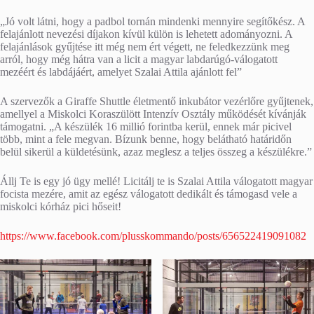
„Jó volt látni, hogy a padbol tornán mindenki mennyire segítőkész. A
felajánlott nevezési díjakon kívül külön is lehetett adományozni. A
felajánlások gyűjtése itt még nem ért végett, ne feledkezzünk meg
arról, hogy még hátra van a licit a magyar labdarúgó-válogatott
mezéért és labdájáért, amelyet Szalai Attila ajánlott fel”
A szervezők a Giraffe Shuttle életmentő inkubátor vezérlőre gyűjtenek,
amellyel a Miskolci Koraszülött Intenzív Osztály működését kívánják
támogatni. „A készülék 16 millió forintba kerül, ennek már picivel
több, mint a fele megvan. Bízunk benne, hogy belátható határidőn
belül sikerül a küldetésünk, azaz meglesz a teljes összeg a készülékre.”
Állj Te is egy jó ügy mellé! Licitálj te is Szalai Attila válogatott magyar
focista mezére, amit az egész válogatott dedikált és támogasd vele a
miskolci kórház pici hőseit!
https://www.facebook.com/plusskommando/posts/656522419091082