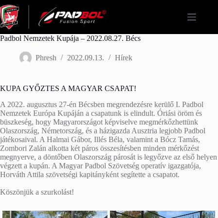
Skip
to
content
Padbol Nemzetek Kupája – 2022.08.27. Bécs
Phresh
2022.09.13.
Hírek
KUPA GYŐZTES A MAGYAR CSAPAT!
A 2022. augusztus 27-én Bécsben megrendezésre kerülő I. Padbol
Nemzetek Európa Kupáján a csapatunk is elindult. Óriási öröm és
büszkeség, hogy Magyarországot képviselve megmérkőzhettünk
Olaszország, Németország, és a házigazda Ausztria legjobb Padbol
játékosaival. A Halmai Gábor, Illés Béla, valamint a Bócz Tamás,
Zombori Zalán alkotta két páros összesítésben minden mérkőzést
megnyerve, a döntőben Olaszország párosát is legyőzve az első helyen
végzett a kupán. A Magyar Padbol Szövetség operatív igazgatója,
Horváth Attila szövetségi kapitányként segítette a csapatot.
Köszönjük a szurkolást!